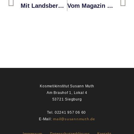
Mit Landsberg Auf Der Beauty 2019
Vom Magazin Stadtverführer Siegburg Persönlich Getestet
Kosmetikinstitut Susann Muth
Am Brauhof 1, Lokal 4
53721 Siegburg
Tel. 02241 957 06 60
mail@susannmuth.de
E-Mail:
Impressum
Datenschutzerklärung
Kontakt