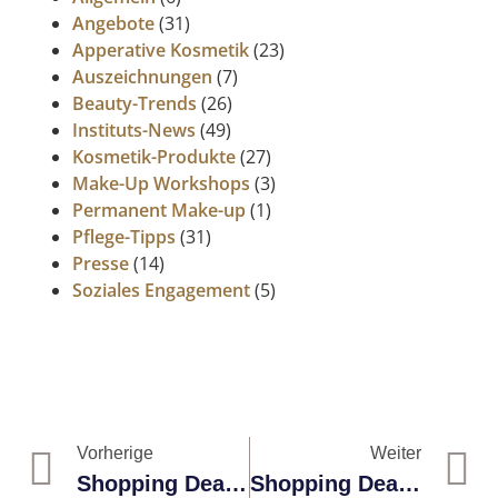
Angebote
(31)
Apperative Kosmetik
(23)
Auszeichnungen
(7)
Beauty-Trends
(26)
Instituts-News
(49)
Kosmetik-Produkte
(27)
Make-Up Workshops
(3)
Permanent Make-up
(1)
Pflege-Tipps
(31)
Presse
(14)
Soziales Engagement
(5)
Vorherige
Weiter
Shopping Deal 8: BABOR Clean Formance Set Inkl. Gratis Cleanser
Shopping Deal 10: Babor Cleansing Produktset Mit Gratis Fliesmaske