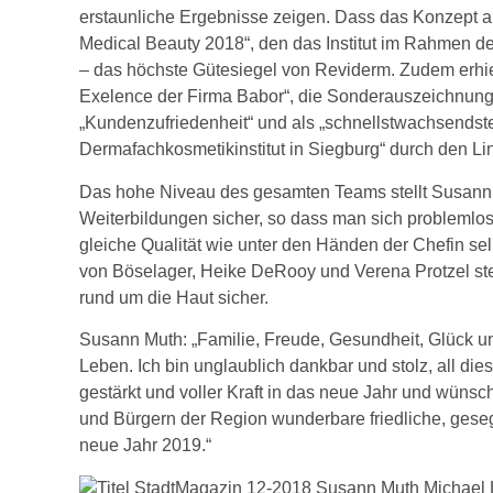
erstaunliche Ergebnisse zeigen. Dass das Konzept auf
Medical Beauty 2018“, den das Institut im Rahmen d
– das höchste Gütesiegel von Reviderm. Zudem erhielt 
Exelence der Firma Babor“, die Sonderauszeichnung 
„Kundenzufriedenheit“ und als „schnellstwachsendstes
Dermafachkosmetikinstitut in Siegburg“ durch den Li
Das hohe Niveau des gesamten Teams stellt Susann 
Weiterbildungen sicher, so dass man sich problemlo
gleiche Qualität wie unter den Händen der Chefin s
von Böselager, Heike DeRooy und Verena Protzel ste
rund um die Haut sicher.
Susann Muth: „Familie, Freude, Gesundheit, Glück un
Leben. Ich bin unglaublich dankbar und stolz, all d
gestärkt und voller Kraft in das neue Jahr und wüns
und Bürgern der Region wunderbare friedliche, ges
neue Jahr 2019.“