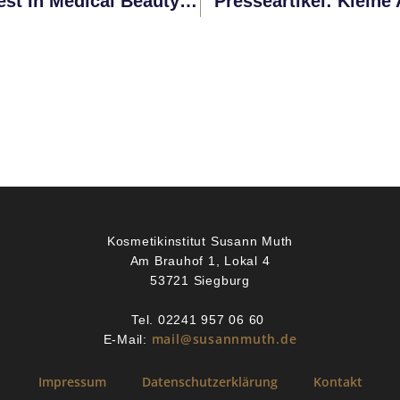
Presseartikel: Verdienter Preis: „Best In Medical Beauty 2018“
Presseartikel: Kleine
Kosmetikinstitut Susann Muth
Am Brauhof 1, Lokal 4
53721 Siegburg
Tel. 02241 957 06 60
mail@susannmuth.de
E-Mail:
Impressum
Datenschutzerklärung
Kontakt