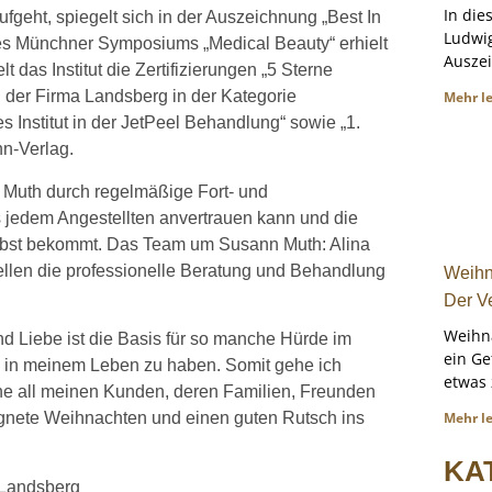
In die
geht, spiegelt sich in der Auszeichnung „Best In
Ludwig
es Münchner Symposiums „Medical Beauty“ erhielt
Auszei
das Institut die Zertifizierungen „5 Sterne
der Firma Landsberg in der Kategorie
Mehr l
 Institut in der JetPeel Behandlung“ sowie „1.
nn-Verlag.
Muth durch regelmäßige Fort- und
s jedem Angestellten anvertrauen kann und die
elbst bekommt. Das Team um Susann Muth: Alina
llen die professionelle Beratung und Behandlung
Weihn
Der V
Weihna
d Liebe ist die Basis für so manche Hürde im
ein G
ies in meinem Leben zu haben. Somit gehe ich
etwas
che all meinen Kunden, deren Familien, Freunden
Mehr l
egnete Weihnachten und einen guten Rutsch ins
KA