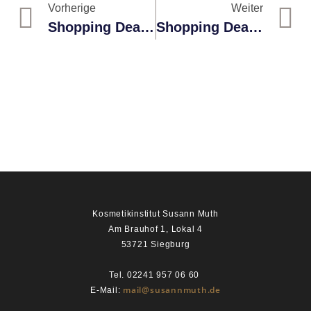
Vorherige
Weiter
Shopping Deal 13: -20% Auf Reviderm Calming Silver Spray
Shopping Deal 15: 20% Auf Ihr Persönliches Couperose Treatment
Kosmetikinstitut Susann Muth
Am Brauhof 1, Lokal 4
53721 Siegburg
Tel. 02241 957 06 60
mail@susannmuth.de
E-Mail: