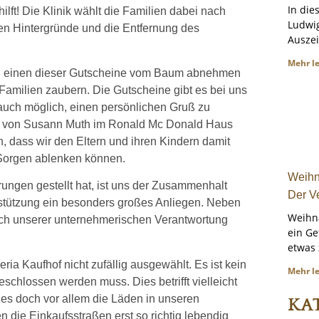
In die
ft! Die Klinik wählt die Familien dabei nach
Ludwig
en Hintergründe und die Entfernung des
Auszei
Mehr l
en, einen dieser Gutscheine vom Baum abnehmen
 Familien zaubern. Die Gutscheine gibt es bei uns
 auch möglich, einen persönlichen Gruß zu
nd von Susann Muth im Ronald Mc Donald Haus
n, dass wir den Eltern und ihren Kindern damit
Sorgen ablenken können.
Weihn
rungen gestellt hat, ist uns der Zusammenhalt
Der V
stützung ein besonders großes Anliegen. Neben
Weihna
uch unserer unternehmerischen Verantwortung
ein G
etwas
a Kaufhof nicht zufällig ausgewählt. Es ist kein
Mehr l
eschlossen werden muss. Dies betrifft vielleicht
es doch vor allem die Läden in unseren
KA
n die Einkaufsstraßen erst so richtig lebendig